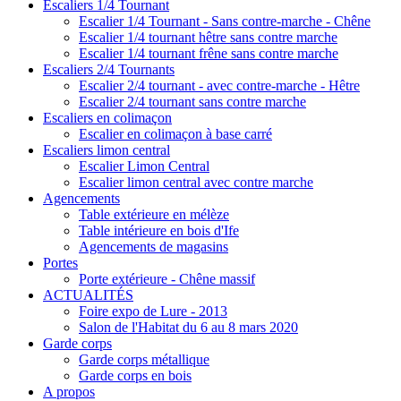
Escaliers 1/4 Tournant
Escalier 1/4 Tournant - Sans contre-marche - Chêne
Escalier 1/4 tournant hêtre sans contre marche
Escalier 1/4 tournant frêne sans contre marche
Escaliers 2/4 Tournants
Escalier 2/4 tournant - avec contre-marche - Hêtre
Escalier 2/4 tournant sans contre marche
Escaliers en colimaçon
Escalier en colimaçon à base carré
Escaliers limon central
Escalier Limon Central
Escalier limon central avec contre marche
Agencements
Table extérieure en mélèze
Table intérieure en bois d'Ife
Agencements de magasins
Portes
Porte extérieure - Chêne massif
ACTUALITÉS
Foire expo de Lure - 2013
Salon de l'Habitat du 6 au 8 mars 2020
Garde corps
Garde corps métallique
Garde corps en bois
A propos